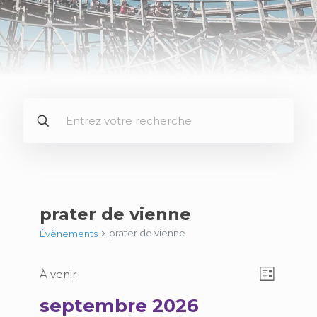
prater de vienne
prater de vienne
Évènements
Navi
Navigatio
Évènements
À venir
Liste
par
Sélectionnez
de
consultat
une
septembre 2026
vues
date.