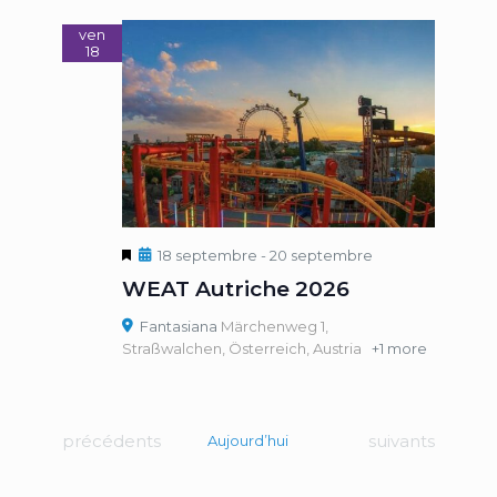
Évèn
ven
18
Mis
18 septembre
-
20 septembre
en
WEAT Autriche 2026
avant
Fantasiana
Märchenweg 1,
Straßwalchen, Österreich, Austria
+1 more
Évènements
Évènements
précédents
suivants
Aujourd’hui