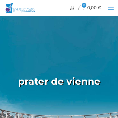
0
0,00
€
prater de vienne