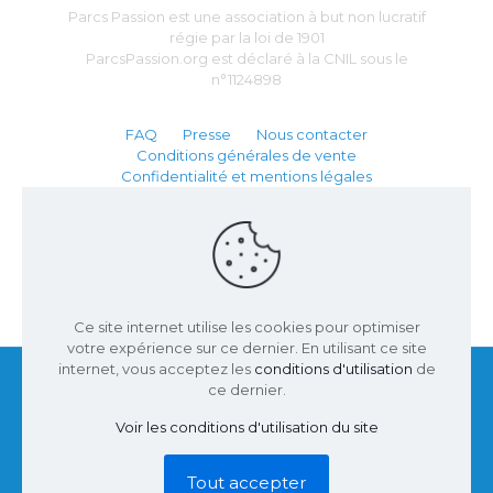
Parcs Passion est une association à but non lucratif
régie par la loi de 1901
ParcsPassion.org est déclaré à la CNIL sous le
n°1124898
FAQ
Presse
Nous contacter
Conditions générales de vente
Confidentialité et mentions légales
Partenaire :
Ce site internet utilise les cookies pour optimiser
votre expérience sur ce dernier. En utilisant ce site
internet, vous acceptez les
conditions d'utilisation
de
ce dernier.
Voir les conditions d'utilisation du site
© 2002 - 2026 Parcs Passion | Site conçu par
Inuveo
|
Tous droits réservés.
Tout accepter