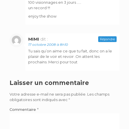
100 visionnages en 3 jours …..
un record !!!
enjoy the show
MIMI
dit :
Répondre
17 octobre 2008 à 8h10
Tu sais qu’on aime ce que tu fait, donc on a le
plaisir de le voir et revoir .On attent les
prochains .Merci pour tout
Laisser un commentaire
Votre adresse e-mail ne sera pas publiée.
Les champs
obligatoires sont indiqués avec
*
Commentaire
*