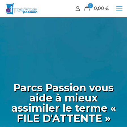
0
0,00
€
Parcs Passion vous
aide à mieux
assimiler le terme «
FILE D'ATTENTE »