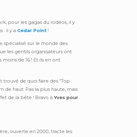
rk, pour les gagas du rodéos, il y
: il y a
Cedar Point
!
 spécialisé sur le monde des
que les gentils organisateurs ont
oins de 16 ! Et ils en ont
nt trouvé de quoi faire des “Top
m de haut. Pas la plus haute, mais
ffet de la bête ! Bravo à
Yves pour
ère, ouverte en 2000, tracte les