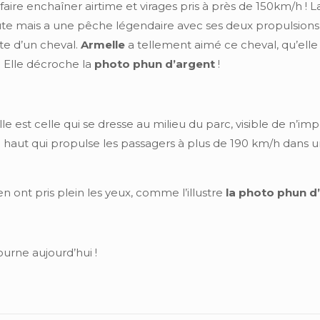
faire enchaîner airtime et virages pris à près de 150km/h ! L
aute mais a une pêche légendaire avec ses deux propulsion
te d’un cheval.
Armelle
a tellement aimé ce cheval, qu’ell
 ! Elle décroche la
photo phun d’argent
!
lle est celle qui se dresse au milieu du parc, visible de n’i
haut qui propulse les passagers à plus de 190 km/h dans un
en ont pris plein les yeux, comme l’illustre
la photo phun d
ourne aujourd’hui !