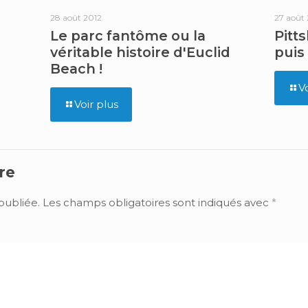
28 août 2012
27 août
Le parc fantôme ou la
Pitt
véritable histoire d'Euclid
puis
Beach !
V
Voir plus
re
publiée.
Les champs obligatoires sont indiqués avec
*