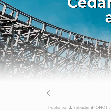
Cedar
Publié par
SebastienMONOT
s