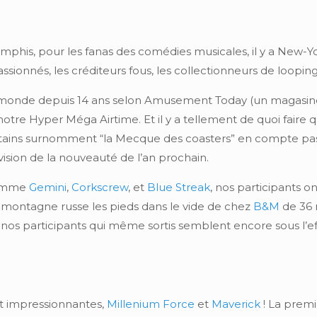
Memphis, pour les fanas des comédies musicales, il y a New-Yo
sionnés, les créditeurs fous, les collectionneurs de loopings 
u monde depuis 14 ans selon Amusement Today (un magasine
de notre Hyper Méga Airtime. Et il y a tellement de quoi faire 
tains surnomment “la Mecque des coasters” en compte pas m
ision de la nouveauté de l’an prochain.
 comme
Gemini
,
Corkscrew
, et
Blue Streak
, nos participants o
montagne russe les pieds dans le vide de chez
B&M
de 36 
 sur nos participants qui même sortis semblent encore sous l’e
t impressionnantes,
Millenium Force
et
Maverick
! La premi