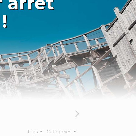
 arrêt
!
Tags
Catégories