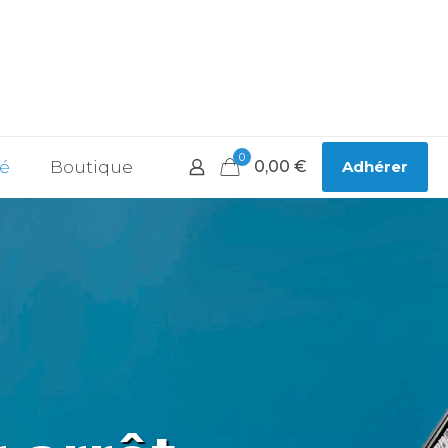
0
té
Boutique
0,00
€
Adhérer