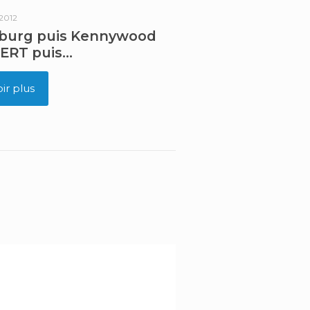
 2012
sburg puis Kennywood
 ERT puis…
oir plus