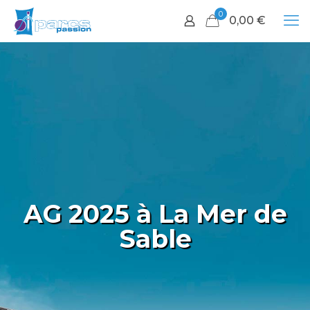
0
0,00
€
AG 2025 à La Mer de
Sable