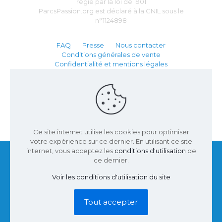
régie par la loi de 1901
ParcsPassion.org est déclaré à la CNIL sous le
n°1124898
FAQ
Presse
Nous contacter
Conditions générales de vente
Confidentialité et mentions légales
Partenaire :
Ce site internet utilise les cookies pour optimiser
votre expérience sur ce dernier. En utilisant ce site
internet, vous acceptez les
conditions d'utilisation
de
ce dernier.
Voir les conditions d'utilisation du site
© 2002 - 2026 Parcs Passion | Site conçu par
Inuveo
|
Tous droits réservés.
Tout accepter