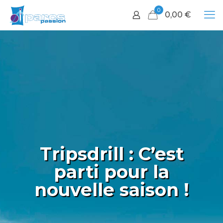
0
0,00
€
Tripsdrill : C’est
parti pour la
nouvelle saison !