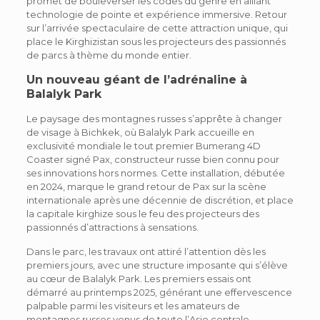
promet de bouleverser les codes du genre en alliant
technologie de pointe et expérience immersive. Retour
sur l’arrivée spectaculaire de cette attraction unique, qui
place le Kirghizistan sous les projecteurs des passionnés
de parcs à thème du monde entier.
Un nouveau géant de l’adrénaline à
Balalyk Park
Le paysage des montagnes russes s’apprête à changer
de visage à Bichkek, où Balalyk Park accueille en
exclusivité mondiale le tout premier Bumerang 4D
Coaster signé Pax, constructeur russe bien connu pour
ses innovations hors normes. Cette installation, débutée
en 2024, marque le grand retour de Pax sur la scène
internationale après une décennie de discrétion, et place
la capitale kirghize sous le feu des projecteurs des
passionnés d’attractions à sensations.
Dans le parc, les travaux ont attiré l’attention dès les
premiers jours, avec une structure imposante qui s’élève
au cœur de Balalyk Park. Les premiers essais ont
démarré au printemps 2025, générant une effervescence
palpable parmi les visiteurs et les amateurs de
montagnes russes venus de toute l’Asie centrale.