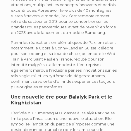
attractions, multipliant les concepts innovants et parfois
excentriques. Après avoir livré plus de 40 montagnes
russes à travers le monde, Pax s’est temporairement
retiré du secteur en 2013 pour se concentrer sur les
grandes roues panoramiques, avant de revenir en force
en 2023 avec le lancement du modèle Bumerang.
Parmi les réalisations emblématiques de Pax, on retient
notamment le Cobra à Conny-Land en Suisse, célèbre
pour son looping et sa tour de chute, ou encore le Wild
Train à Parc Saint Paul en France, réputé pour son
intensité malgré sa taille modeste. L’entreprise a
également marqué l’industrie par ses innovations sur les
rails single-rail et les systèmes de sièges tournants,
confirmant sa volonté d’offrir des expériences toujours
plus originales et extrêmes.
Une nouvelle ère pour Balalyk Park et le
Kirghizistan
L’arrivée du Bumerang 4D Coaster à Balalyk Park ne se
limite pas à l’installation d’une nouvelle attraction. Elle
symbolise l’ambition du parc de s’imposer comme une
destination incontournable pour les amateurs de