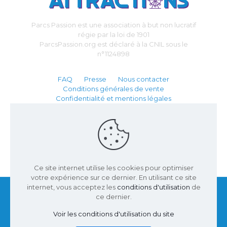
Parcs Passion est une association à but non lucratif
régie par la loi de 1901
ParcsPassion.org est déclaré à la CNIL sous le
n°1124898
FAQ
Presse
Nous contacter
Conditions générales de vente
Confidentialité et mentions légales
Partenaire :
Ce site internet utilise les cookies pour optimiser
votre expérience sur ce dernier. En utilisant ce site
internet, vous acceptez les
conditions d'utilisation
de
ce dernier.
Voir les conditions d'utilisation du site
© 2002 - 2026 Parcs Passion | Site conçu par
Inuveo
|