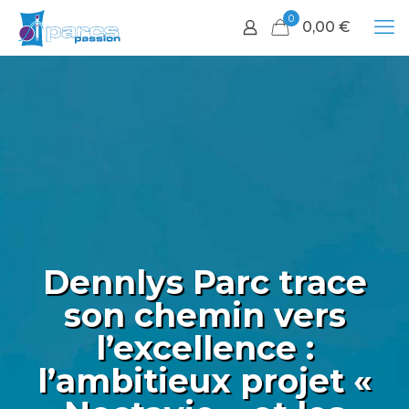
0
0,00
€
Dennlys Parc trace
son chemin vers
l’excellence :
l’ambitieux projet «