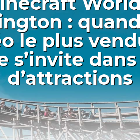
inecraft World
ngton : quand 
o le plus ven
re s’invite dan
d’attractions