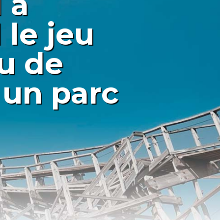
 à
le jeu
du de
s un parc