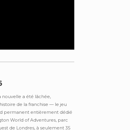
6
la nouvelle a été lâchée,
stoire de la franchise — le jeu
land permanent entièrement dédié
ington World of Adventures, parc
uest de Londres, à seulement 35