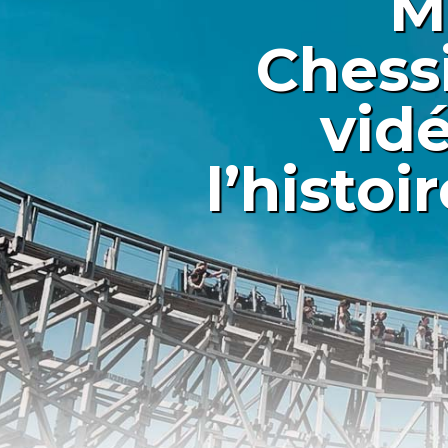
M
Chessi
vidé
l’histoi