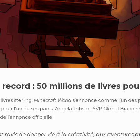
ecord : 50 millions de livres pou
ivres sterling,
Minecraft World
s’annonce comme l’un des pr
pour l’un de ses parcs. Angela Jobson, SVP Global Brand c
e l’annonce officielle :
avis de donner vie à la créativité, aux aventures a