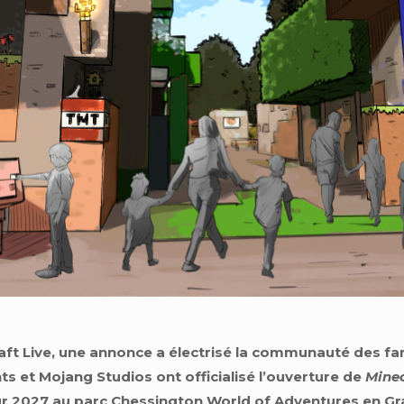
aft Live, une annonce a électrisé la communauté des fan
ts et Mojang Studios ont officialisé l’ouverture de
Minec
ur 2027 au parc Chessington World of Adventures en G