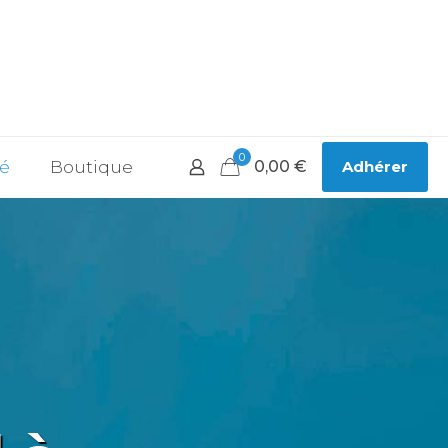
0
té
Boutique
0,00
€
Adhérer