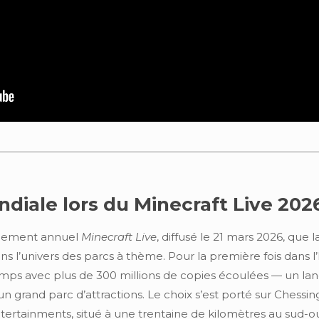
diale lors du Minecraft Live 202
énement annuel
Minecraft Live
, diffusé le 21 mars 2026, que 
’univers des parcs à thème. Pour la première fois dans l’hi
temps avec plus de 300 millions de copies écoulées — un 
d’un grand parc d’attractions. Le choix s’est porté sur Chess
ertainments, situé à une trentaine de kilomètres au sud-o