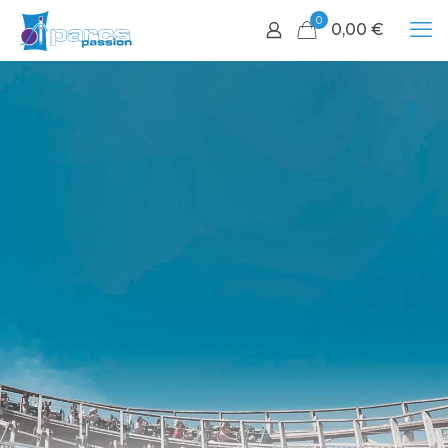
0
0,00
€