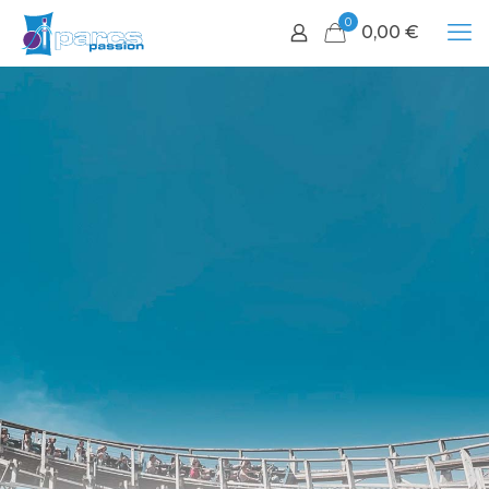
0
0,00
€