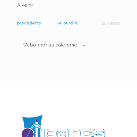
À venir
Sélectionnez
une
date.
Évènements
suivants
Évènements
précédents
Aujourd’hui
S’abonner au calendrier