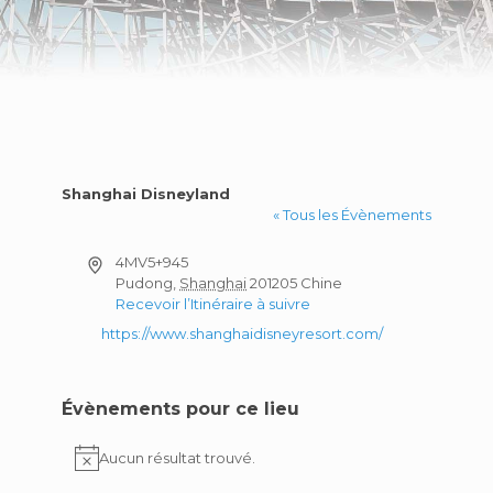
Shanghai Disneyland
« Tous les Évènements
Adresse
4MV5+945
Pudong
,
Shanghai
201205
Chine
Recevoir l’Itinéraire à suivre
Site
https://www.shanghaidisneyresort.com/
web
Évènements pour ce lieu
Aucun résultat trouvé.
Notice