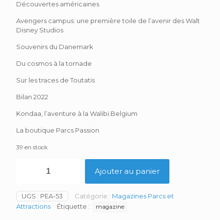
Découvertes américaines
Avengers campus: une première toile de l’avenir des Walt
Disney Studios
Souvenirs du Danemark
Du cosmos à la tornade
Sur les traces de Toutatis
Bilan 2022
Kondaa, l’aventure à la Walibi Belgium
La boutique Parcs Passion
39 en stock
quantité
Ajouter au panier
de
Parcs
et
UGS :
PEA-53
Catégorie :
Magazines Parcs et
Attractions
Attractions
Étiquette :
magazine
n°53