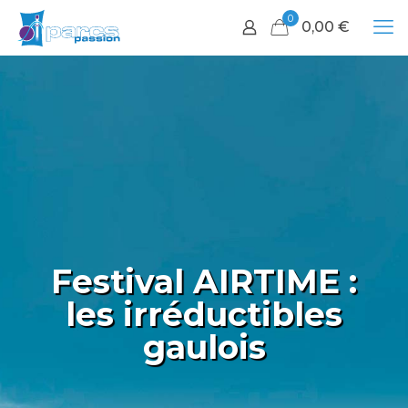
0
0,00
€
Festival AIRTIME :
les irréductibles
gaulois