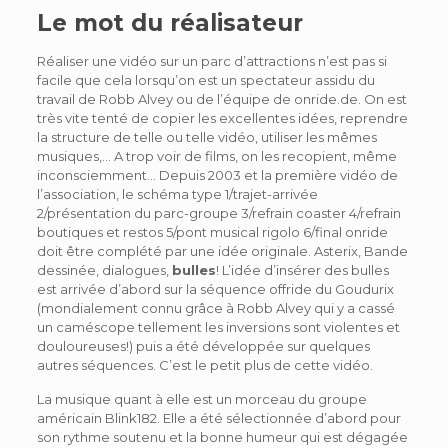
Le mot du réalisateur
Réaliser une vidéo sur un parc d’attractions n’est pas si
facile que cela lorsqu’on est un spectateur assidu du
travail de Robb Alvey ou de l’équipe de onride.de. On est
très vite tenté de copier les excellentes idées, reprendre
la structure de telle ou telle vidéo, utiliser les mêmes
musiques,… A trop voir de films, on les recopient, même
inconsciemment… Depuis 2003 et la première vidéo de
l’association, le schéma type 1/trajet-arrivée
2/présentation du parc-groupe 3/refrain coaster 4/refrain
boutiques et restos 5/pont musical rigolo 6/final onride
doit être complété par une idée originale. Asterix, Bande
dessinée, dialogues,
bulles
! L’idée d’insérer des bulles
est arrivée d’abord sur la séquence offride du Goudurix
(mondialement connu grâce à Robb Alvey qui y a cassé
un caméscope tellement les inversions sont violentes et
douloureuses!) puis a été développée sur quelques
autres séquences. C’est le petit plus de cette vidéo.
La musique quant à elle est un morceau du groupe
américain Blink182. Elle a été sélectionnée d’abord pour
son rythme soutenu et la bonne humeur qui est dégagée