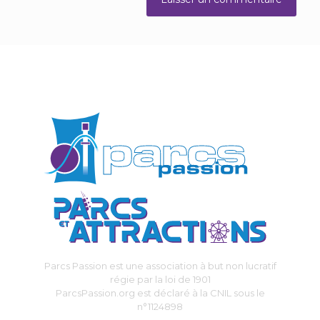
Parcs Passion est une association à but non lucratif
régie par la loi de 1901
ParcsPassion.org est déclaré à la CNIL sous le
n°1124898