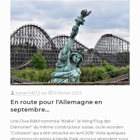
Xavier METZ
sur
13 février 2023
En route pour l'Allemagne en
septembre…
Une Dive B&M nommée "Krake", le Wing"Flug der
Dämonen" du même constructeur suisse, ou le wooden
"Colossos" qui a été retracké en avril 2019. Voila quelques
attractions récentes à Heide Park qui nous attendent pour