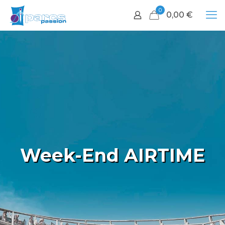
0
0,00
€
Week-End AIRTIME