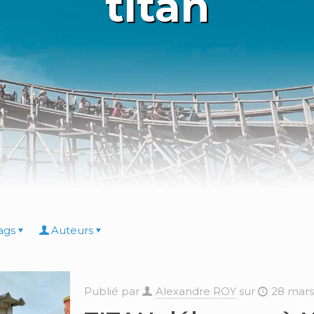
titan
ags
Auteurs
Publié par
Alexandre ROY
sur
28 mars