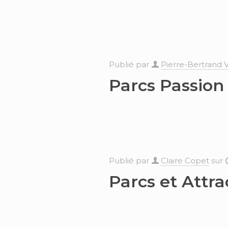
Publié par
Pierre-Bertrand 
Parcs Passion
Publié par
Claire Copet
sur
Parcs et Attr