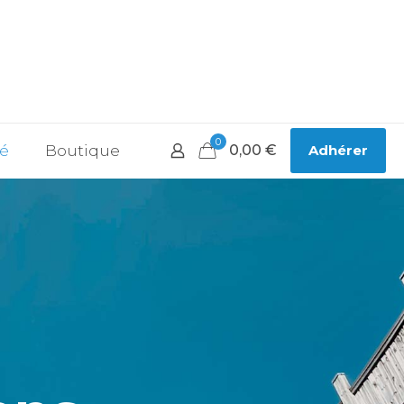
0
té
Boutique
0,00
€
Adhérer