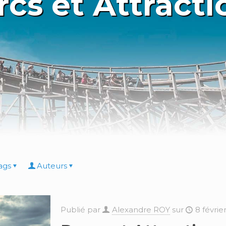
rcs et Attracti
ags
Auteurs
Publié par
Alexandre ROY
sur
8 févrie