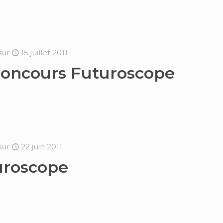
sur
15 juillet 2011
concours Futuroscope
sur
22 juin 2011
uroscope