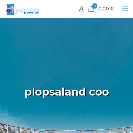
0
0,00
€
plopsaland coo