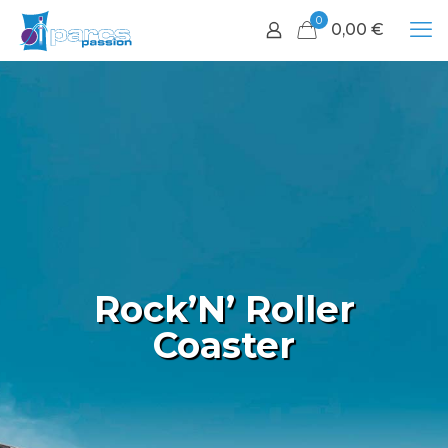
0
0,00
€
Rock’N’ Roller
Coaster