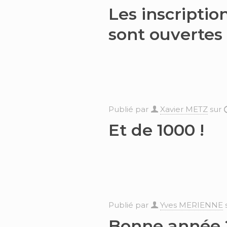
Les inscripti
sont ouvertes 
Publié par
Xavier METZ
sur
Et de 1000 !
Publié par
Yves MERIENNE
Bonne année 