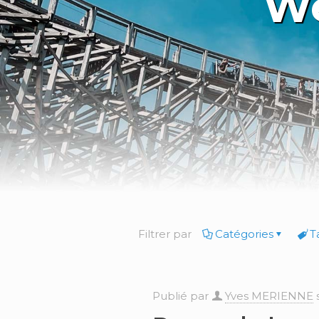
We
Filtrer par
Catégories
T
Publié par
Yves MERIENNE