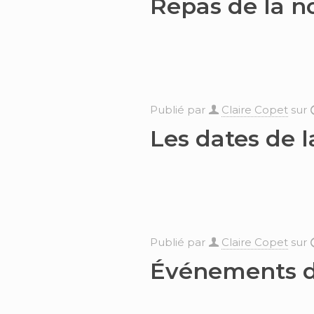
Repas de la n
Publié par
Claire Copet
sur
Les dates de l
Publié par
Claire Copet
sur
Événements de 