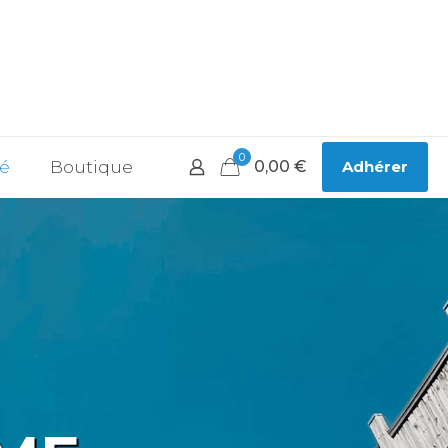
0
té
Boutique
0,00
€
Adhérer