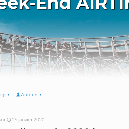
ek-End AIRT
ags
Auteurs
sur
25 janvier 2020