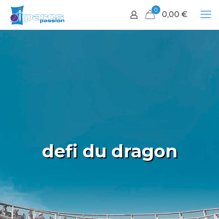
0
0,00
€
defi du dragon