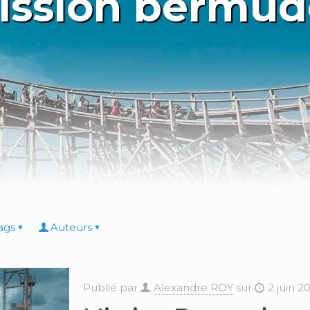
ission bermud
ags
Auteurs
Publié par
Alexandre ROY
sur
2 juin 2