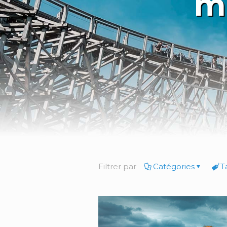
m
Filtrer par
Catégories
T