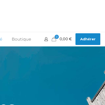
0
té
Boutique
0,00
€
Adhérer