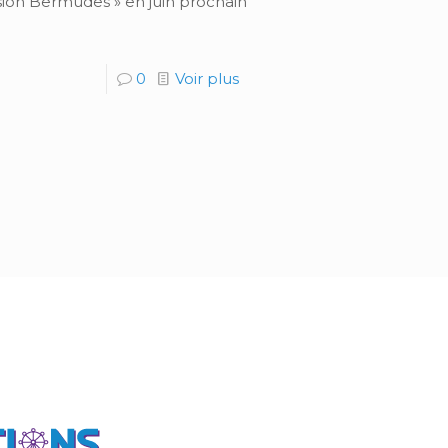
sion Bermudes » en juin prochain
0
Voir plus