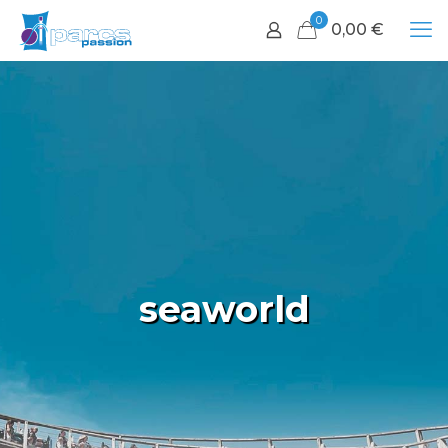
0
0,00
€
seaworld