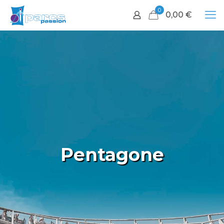
0
0,00
€
Pentagone